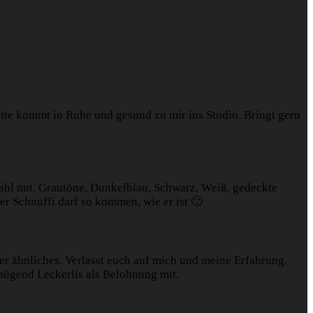
Bitte kommt in Ruhe und gesund zu mir ins Studio. Bringt gern
wahl mit. Grautöne, Dunkelblau, Schwarz, Weiß, gedeckte
uer Schnuffi darf so kommen, wie er ist 🙂
r ähnliches. Verlasst euch auf mich und meine Erfahrung.
enügend Leckerlis als Belohnung mit.