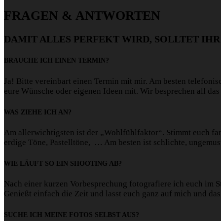
FRAGEN & ANTWORTEN
DAMIT ALLES PERFEKT WIRD, SOLLTET IH
BRAUCHE ICH EINEN TERMIN?
Ja! Bitte vereinbart einen Termin mit mir. Am besten telefoni
eure Wünsche oder eigenen Ideen mit. Wir besprechen all das
WAS ZIEHE ICH AN?
Am allerwichtigsten ist der „Wohlfühlfaktor“. Stimmt euch fa
erdige Töne, Pastelltöne, … Am besten ist schlichte, ungemuste
WIE LÄUFT SO EIN SHOOTING AB?
Nach einer kurzen Vorbesprechung fotografiere ich euch im S
Genießt einfach die Zeit und lasst euch ganz auf mich und da
SUCHE ICH MEINE FOTOS SELBST AUS?