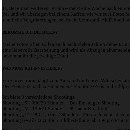
Ja. Bei einem weiteren Termin – meist eine Woche nach eurem 
vor und wir überlegen bei einem Kaffee, wie wir eure Fotos f
sämtliche Vergrößerungen, sei es ein Leinwand, AluDibond od
BEKOMME ICH DIE DATEN?
Meine Fotografien sollen auch nach vielen Jahren deine Erinn
eine liebevolle Bearbeitung und wird als Abzug in einer schö
bekommt ihr die jeweilige Datei.
WAS MUSS ICH INVESTIEREN?
Eure Investition hängt vom Aufwand und euren Wünschen ab.
Der Preis setzt sich zusammen aus Shooting-Preis und Bildpre
Ich biete 3 verschiedene Shootings:
Shooting „S“ 99€/30 Minuten – Das Einsteiger-Shooting
Shooting „M“ 159€/1 Stunde – Für mehr Kreativität
Shooting „L“ 199€/1,5 bis 2 Stunden – Für noch mehr Ideen 
Shooting jeweils zuzüglich Bildbestellung, ab 35€ pro Print u