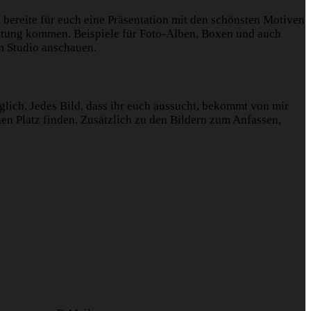
bereite für euch eine Präsentation mit den schönsten Motiven
Geltung kommen. Beispiele für Foto-Alben, Boxen und auch
m Studio anschauen.
glich. Jedes Bild, dass ihr euch aussucht, bekommt von mir
en Platz finden. Zusätzlich zu den Bildern zum Anfassen,