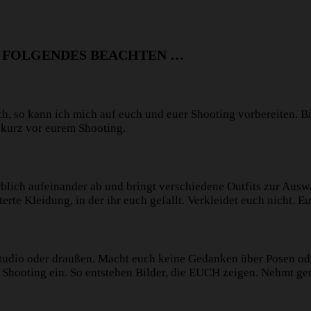
R FOLGENDES BEACHTEN …
sch, so kann ich mich auf euch und euer Shooting vorbereiten. 
 kurz vor eurem Shooting.
rblich aufeinander ab und bringt verschiedene Outfits zur Aus
rte Kleidung, in der ihr euch gefallt. Verkleidet euch nicht. E
tudio oder draußen. Macht euch keine Gedanken über Posen ode
s Shooting ein. So entstehen Bilder, die EUCH zeigen. Nehmt g