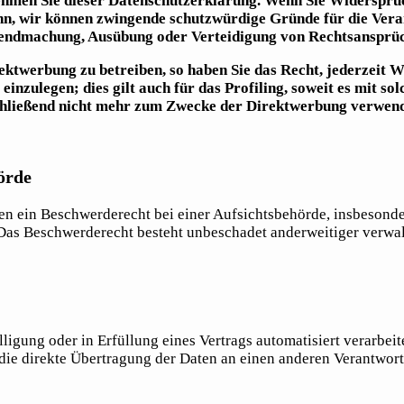
ehmen Sie dieser Datenschutzerklärung. Wenn Sie Widerspruc
nn, wir können zwingende schutzwürdige Gründe für die Verar
ltendmachung, Ausübung oder Verteidigung von Rechtsansprü
twerbung zu betreiben, so haben Sie das Recht, jederzeit W
zulegen; dies gilt auch für das Profiling, soweit es mit so
hließend nicht mehr zum Zwecke der Direktwerbung verwend
örde
n ein Beschwerderecht bei einer Aufsichtsbehörde, insbesonder
Das Beschwerderecht besteht unbeschadet anderweitiger verwalt
ligung oder in Erfüllung eines Vertrags automatisiert verarbeit
ie direkte Übertragung der Daten an einen anderen Verantwortli